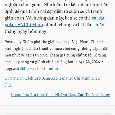
nghiệm chơi game. Nhớ kiểm tra kết nối internet ổn
định để quá trình cài đặt diễn ra suôn sẻ và tránh
gián đoạn. Với hướng dẫn này, bạn sẽ có thể
cài đặt 
poker Hồ Chí Minh
nhanh chóng và bắt đầu chiến
thắng ngay hôm nay!
Posted by
Khám phá thế giới poker tại Việt Nam! Chia sẻ
kinh nghiệm, chiến thuật và mẹo chơi cùng những cập nhật
mới nhất về các sàn cược. Tham gia cùng chúng tôi để tăng
cường kỹ năng và giành chiến thắng lớn!
Apr 22, 2026
Tags:
cài đặt poker hồ chí minh
Hướng Dẫn Cách Leo Bảng Xếp Hạng Hồ Chí Minh Hiệu 
Quả
Khám Phá Trò Chơi Cược Nhỏ và Cược Cao Tại Nha Trang