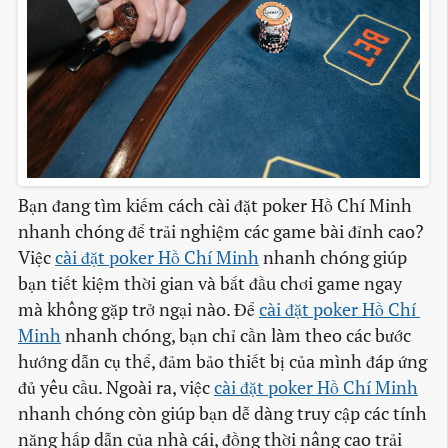
Bạn đang tìm kiếm cách cài đặt poker Hồ Chí Minh
nhanh chóng để trải nghiệm các game bài đỉnh cao?
Việc
cài đặt poker Hồ Chí Minh
nhanh chóng giúp
bạn tiết kiệm thời gian và bắt đầu chơi game ngay
mà không gặp trở ngại nào. Để
cài đặt poker Hồ Chí 
Minh
nhanh chóng, bạn chỉ cần làm theo các bước
hướng dẫn cụ thể, đảm bảo thiết bị của mình đáp ứng
đủ yêu cầu. Ngoài ra, việc
cài đặt poker Hồ Chí Minh
nhanh chóng còn giúp bạn dễ dàng truy cập các tính
năng hấp dẫn của nhà cái, đồng thời nâng cao trải