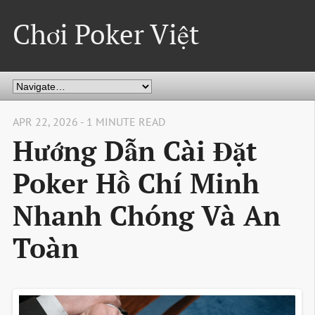
Chơi Poker Việt
APR 22, 2026 - 1 MINUTE READ
Hướng Dẫn Cài Đặt
Poker Hồ Chí Minh
Nhanh Chóng Và An
Toàn